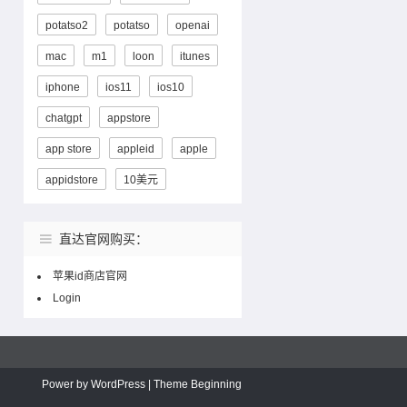
potatso2
potatso
openai
mac
m1
loon
itunes
iphone
ios11
ios10
chatgpt
appstore
app store
appleid
apple
appidstore
10美元
直达官网购买：
苹果id商店官网
Login
Power by
WordPress
| Theme
Beginning