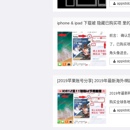
appidst
iphone & ipad 下载被 隐藏已购买项 
前言： 确认
了，已购买项里
角头像进去
appidst
2019年最新
购买全球各地区苹果
appidst