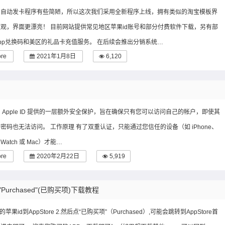
的自动发卡程序有些简陋，所以这次我们采用全新程序上线，拥有类似的淘宝模板界
观，界面更漂亮！ 目前网站提供常见地区苹果id账号和部分付费软件下载，另有部
pp兑换码和美区的礼品卡充值服务。 在后续会推出分销系统…
ore
2021年1月8日
6,120
 Apple ID 提供的一层额外安全保护，旨在确保只有您可以访问自己的帐户，即使其
密码也无法访问。 工作原理 有了双重认证，只能通过您信任的设备（如 iPhone、
e Watch 或 Mac）才能…
ore
2020年2月22日
5,919
Purchased"(已购买项)下载教程
苹果id到AppStore 2.然后点“已购买项”（Purchased）,可能会跳转到AppStore首