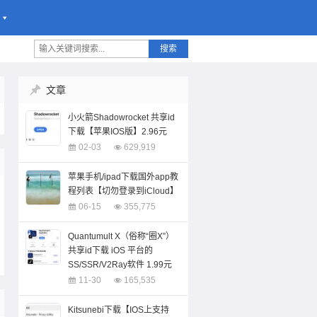
搜索
文章
小火箭Shadowrocket 共享id
下载【苹果IOS版】2.96元
02-03
629,919
苹果手机/ipad下载国外app教
程列表【切勿登录到iCloud】
06-15
355,775
Quantumult X（俗称“圈X”）
共享id下载 iOS 平台的
SS/SSR/V2Ray软件 1.99元
11-30
165,535
Kitsunebi下载【IOS上支持