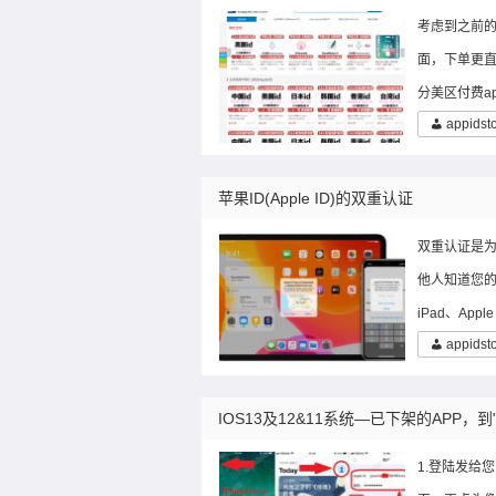
考虑到之前
面，下单更直
分美区付费a
appidst
苹果ID(Apple ID)的双重认证
双重认证是为
他人知道您的
iPad、Appl
appidst
IOS13及12&11系统—已下架的APP，到"
1.登陆发给您的