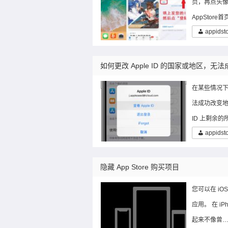
页，再点头像
AppStore
appidst
如何更改 Apple ID 的国家或地区，
在某些情况下
法成功改变地
ID 上剩余
appidst
隐藏 App Store 购买项目
您可以在 iO
应用。 在 iP
起来不像曾