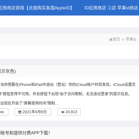
D应用商店官网【点我购买各国AppleID】
ID应用商店 ②店 苹果id商店
首页
苹果id
显示灰色)
你想要在iPhone和iPad中退出（登出）你的iCloud帐户时却发现，iCloud设置页
录”按钮变得不可用，并且按钮下出现“由于访问限制，无法退出登录”的提示信息。
出现在开启了“屏幕使用时间”限制…
ore
2021年9月6日
24,913
d账号和提供付费APP下载！