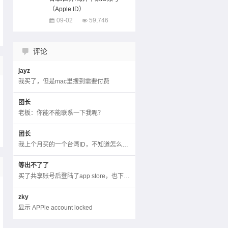
（Apple ID）
09-02
59,746
评论
jayz
我买了，但是mac里搜到需要付费
团长
老板：你能不能联系一下我呢？
团长
我上个月买的一个台湾ID，不知道怎么弹出来个手机双重验证了，不知道还有没有得救。
等出不了了
买了共享账号后登陆了app store，也下载了软件。后面登出不了了，让输入密码，输入给的密码显示密码错误，不到输入对密码的那一页，就没有登出的选项。怎么办？
zky
显示 APPle account locked