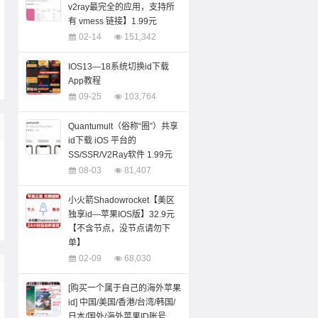
v2ray最完全的应用，支持所
有 vmess 链接】1.99元
02-14
151,342
IOS13—18系统切换id下载
App教程
09-25
103,764
Quantumult（俗称“圈”）共享
id下载 iOS 平台的
SS/SSR/V2Ray软件 1.99元
08-03
81,407
小火箭Shadowrocket【美区
独享id—苹果IOS版】32.9元
【不含节点，没节点请勿下
单】
02-09
68,030
[购买一个属于自己的海外苹果
id] 中国/美国/香港/台湾/韩国/
日本/国外/海外苹果ID账号